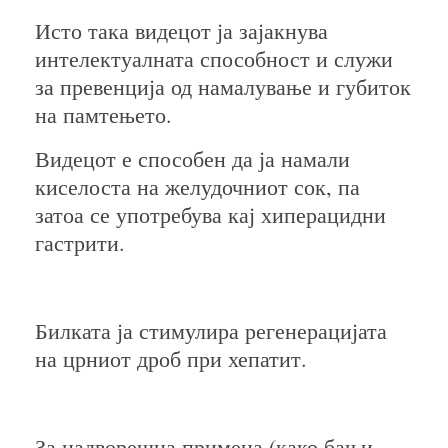
Исто така видецот ја зајакнува
интелектуалната способност и служи
за превенција од намалување и губиток
на памтењето.
Видецот е способен да ја намали
киселоста на желудочниот сок, па
затоа се употребува кај хиперацидни
гастрити.
Билката ја стимулира регенерацијата
на црниот дроб при хепатит.
За надворешна примена (како бањи,