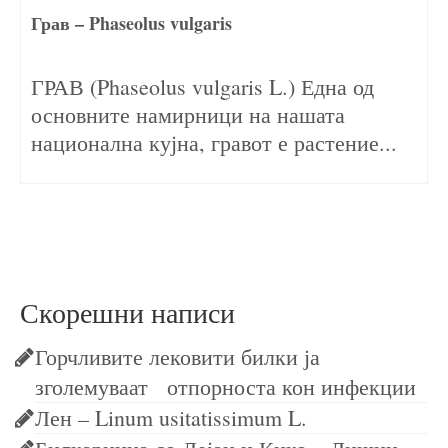
Грав – Phaseolus vulgaris
02/02/2024
ГРАВ (Phaseolus vulgaris L.) Една од
основните намирници на нашата
национална кујна, гравот е растение...
Скорешни написи
Горчливите лековити билки ја
зголемуваат отпорноста кон инфекции
Лен – Linum usitatissimum L.