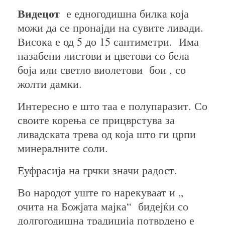
Видецот
е едногодишна билка која
можи да се пронајди на сувите ливади.
Висока е од 5 до 15 сантиметри. Има
назабени листови и цветови со бела
боја или светло виолетови бои , со
жолти дамки.
Интересно е што таа е полупаразит. Со
своите корења се прицврстува за
ливадската трева од која што ги црпи
минералните соли.
Еуфрасија на грчки значи радост.
Во народот уште го нарекуваат и „
очита на Божјата мајка“ бидејќи со
долгогодишна традиција потврдено е