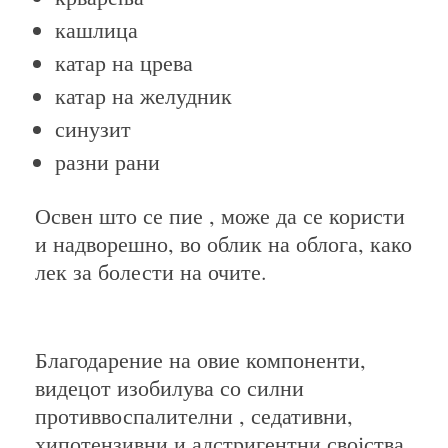
кашлица
катар на црева
катар на желудник
синузит
разни рани
Освен што се пие , може да се користи
и надворешно, во облик на облога, како
лек за болести на очите.
Благодарение на овие компоненти,
видецот изобилува со силни
противвоспалителни , седативни,
хипотензивни и адстригентни својства