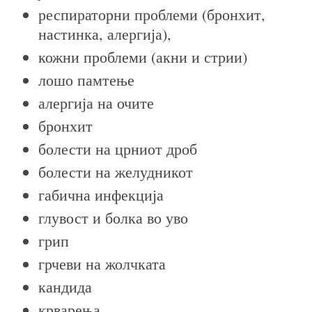
респираторни проблеми (бронхит,
настинка, алергија),
кожни проблеми (акни и стрии)
лошо памтење
алергија на очите
бронхит
болести на црниот дроб
болести на желудникот
габична инфекција
глувост и болка во уво
грип
грчеви на жолчката
кандида
крварења