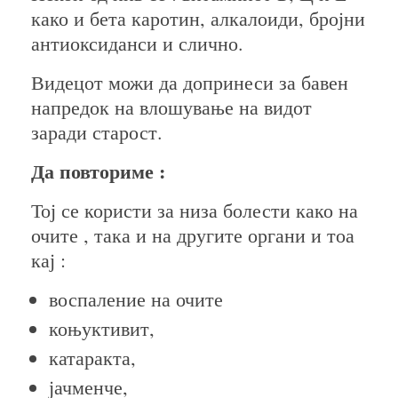
како и бета каротин, алкалоиди, бројни
антиоксиданси и слично.
Видецот можи да допринеси за бавен
напредок на влошување на видот
заради старост.
Да повториме :
Тој се користи за низа болести како на
очите , така и на другите органи и тоа
кај :
воспаление на очите
коњуктивит,
катаракта,
јачменче,