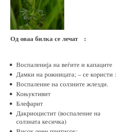
Од оваа билка се лечат :
Воспаленија на веѓите и капаците
Дамки на рожницата; – се користи :
Воспаление на солзните жлезди.
Коњуктивит
Блефарит
Дакриоцистит (воспаление на
солзната кесичка)
Висок очен притисок;