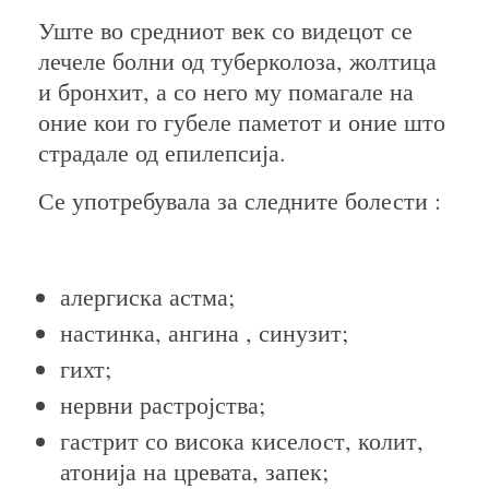
Уште во средниот век со видецот се
лечеле болни од туберколоза, жолтица
и бронхит, а со него му помагале на
оние кои го губеле паметот и оние што
страдале од епилепсија.
Се употребувала за следните болести :
алергиска астма;
настинка, ангина , синузит;
гихт;
нервни растројства;
гастрит со висока киселост, колит,
атонија на цревата, запек;