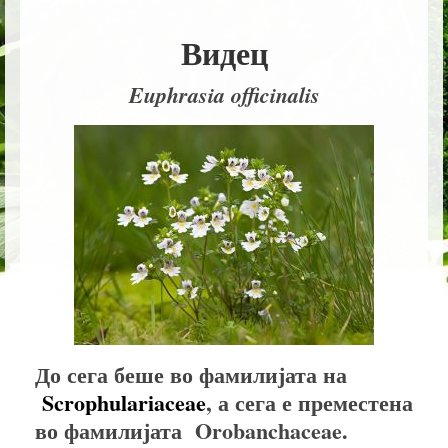
НАШИ ВИДЕА
Видец
РАЗНО
Euphrasia officinalis
КОНТАКТ
македонски јазик
До сега беше во фамилијата на
Scrophulariaceae
, а сега е преместена
во фамилијата Orobanchaceae.