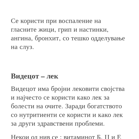
Се користи при воспаление на
гласните жици, грип и настинки,
ангина, бронхит, со тешко одделување
на слуз.
Видецот – лек
Видецот има бројни лековити својства
и најчесто се користи како лек за
болести на очите. Заради богатството
со нутритиенти се користи и како лек
за други здравствени проблеми.
Некои од нив се : витаминот Б, Ц и Е