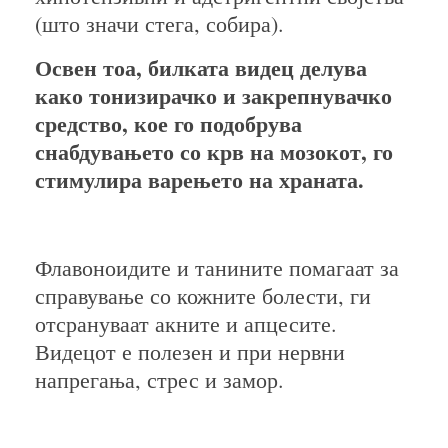
(што значи стега, собира).
Освен тоа, билката видец делува
како тонизирачко и закрепнувачко
средство, кое го подобрува
снабдувањето со крв на мозокот, го
стимулира варењето на храната.
Флавоноидите и танините помагаат за
справување со кожните болести, ги
отсрануваат акните и апцесите.
Видецот е полезен и при нервни
напрегања, стрес и замор.