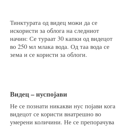
Тинктурата од видец можи да се
искористи за облога на следниот
начин: Се тураат 30 капки од видецот
во 250 мл млака вода. Од таа вода се
зема и се користи за облоги.
Видец – нуспојави
Не се познати никакви нус појави кога
видецот се користи внатрешно во
умерени количини. Не се препорачува