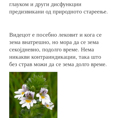
глауком и други дисфункции
предизвикани од природното стареење.
Видецот е посебно лековит и кога се
зема внатрешно, но мора да се зема
секојдневно, подолго време. Нема
никакви контраиндикации, така што
без страв можи да се зема долго време.