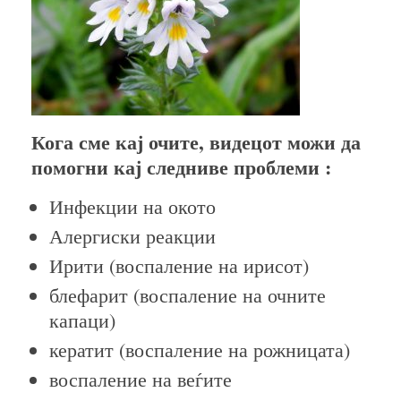
Кога сме кај очите, видецот можи да
помогни кај следниве проблеми :
Инфекции на окото
Алергиски реакции
Ирити (воспаление на ирисот)
блефарит (воспаление на очните
капаци)
кератит (воспаление на рожницата)
воспаление на веѓите