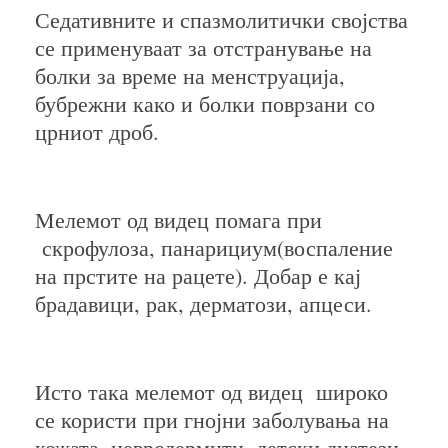
Седативните и спазмолитички својства
се применуваат за отстранување на
болки за време на менструација,
бубрежни како и болки поврзани со
црниот дроб.
Мелемот од видец помага при
скрофулоза, панарициум(воспаление
на прстите на рацете). Добар е кај
брадавици, рак, дерматози, апцеси.
Исто така мелемот од видец широко
се користи при гнојни заболувања на
кожата, невродермити, детски диатези