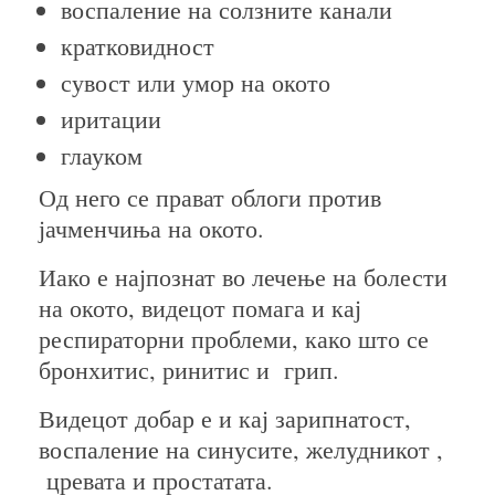
воспаление на солзните канали
кратковидност
сувост или умор на окото
иритации
глауком
Од него се прават облоги против
јачменчиња на окото.
Иако е најпознат во лечење на болести
на окото, видецот помага и кај
респираторни проблеми, како што се
бронхитис, ринитис и грип.
Видецот добар е и кај зарипнатост,
воспаление на синусите, желудникот ,
цревата и простатата.