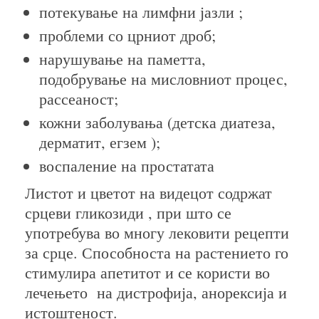
потекување на лимфни јазли ;
проблеми со црниот дроб;
нарушување на паметта,
подобрување на мисловниот процес,
рассеаност;
кожни заболувања (детска диатеза,
дерматит, егзем );
воспаление на простатата
Листот и цветот на видецот содржат
срцеви гликозиди , при што се
употребува во многу лековити рецепти
за срце. Способноста на растението го
стимулира апетитот и се користи во
лечењето на дистрофија, анорексија и
истоштеност.