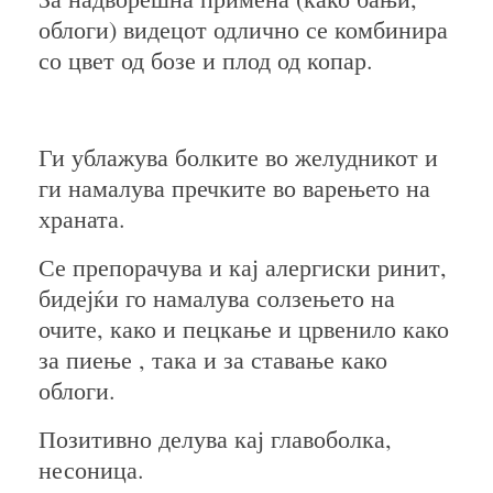
облоги) видецот одлично се комбинира
со цвет од бозе и плод од копар.
Ги ублажува болките во желудникот и
ги намалува пречките во варењето на
храната.
Се препорачува и кај алергиски ринит,
бидејќи го намалува солзењето на
очите, како и пецкање и црвенило како
за пиење , така и за ставање како
облоги.
Позитивно делува кај главоболка,
несоница.