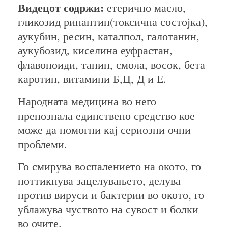
Видецот содржи:
етерично масло,
гликозид ринантин(токсична состојка),
аукубин, ресин, каталпол, галотанин,
аукубозид, киселина еуфрастан,
флавоноиди, танин, смола, восок, бета
каротин, витамини Б,Ц, Д и Е.
Народната медицина во него
препознала единствено средство кое
може да помогни кај сериозни очни
проблеми.
Го смирува воспалението на окото, го
поттикнува зацелувањето, делува
против вируси и бактерии во окото, го
ублажува чуството на сувост и болки
во очите.