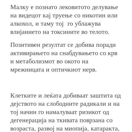
Малку е познато лековитото делување
на видецот кај труење со никотин или
алкохол, и таму тој го ублажува
влијанието на токсините во телото.
Позитивен резултат се добива поради
активирањето на снабдувањето со крв
и метаболизмот во окото на
мрежницата и оптичкиот нерв.
Клетките и леќата добиваат заштита од
дејството на слободните радикали и на
тој начин го намалуваат ризикот од
дегенерација на ткивата поврзана со
возраста, развој на миопија, катаракта,