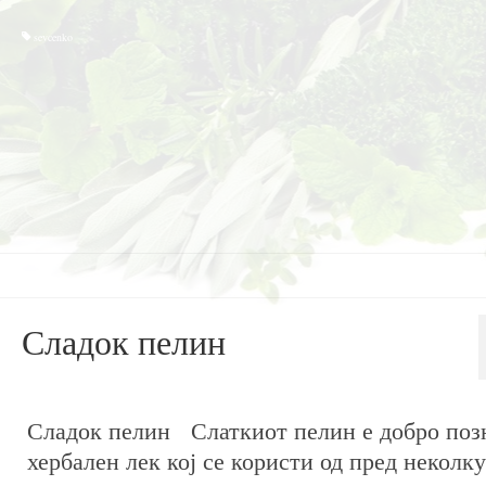
sevcenko
Сладок пелин
posted in:
Билки
|
1
Сладок пелин Слаткиот пелин е добро поз
хербален лек кој се користи од пред неколку