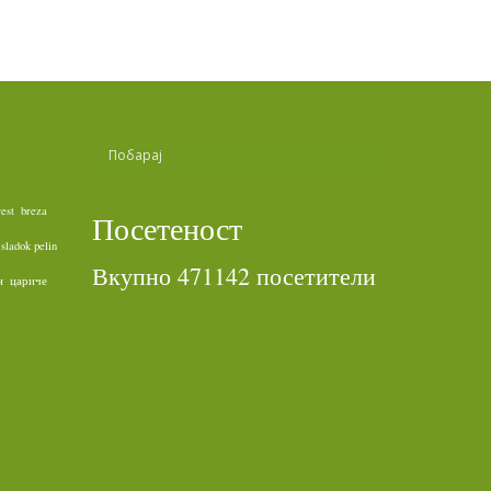
rest
breza
Посетеност
sladok pelin
Вкупно 471142 посетители
н
цариче