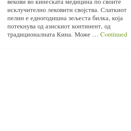
векови во кинеската медицина по своите
исклучително лековити својства. Слаткиот
пелин е едногодишна зељеста билка, која
потекнува од азискиот континент, од
традиционалната Кина. Може …
Continued