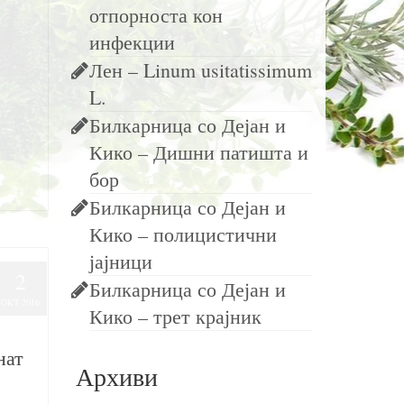
отпорноста кон
инфекции
Лен – Linum usitatissimum
L.
Билкарница со Дејан и
Кико – Дишни патишта и
бор
Билкарница со Дејан и
Кико – полицистични
јајници
2
Билкарница со Дејан и
ОКТ 2016
Кико – трет крајник
нат
Архиви