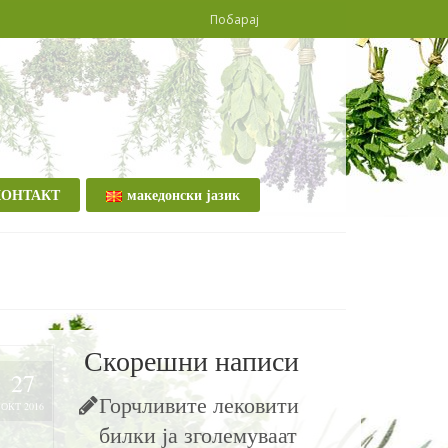
КОНТАКТ
македонски јазик
Скорешни написи
27
Горчливите лековити
ОКТ 2016
билки ја зголемуваат