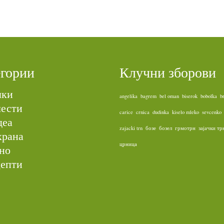
егории
Клучни зборови
лки
angelika
bagrem
bel oman
biserok
bobolka
b
ести
carice
crnica
dudinka
kiselo mleko
sevcenko
деа
zajacki trn
бозе
бозел
грмотрн
зајачки тр
храна
црница
но
епти