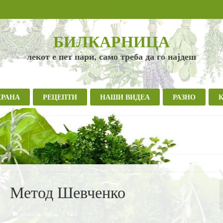
БИЛКАРНИЦА
лекот е пет пари, само треба да го најдеш
ХРАНА
РЕЦЕПТИ
НАШИ ВИДЕА
РАЗНО
Метод Шевченко
posted in:
Видеа
|
0