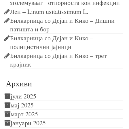
зголемуваат отпорноста кон инфекции
Лен – Linum usitatissimum L.
Билкарница со Дејан и Кико – Дишни
патишта и бор
Билкарница со Дејан и Кико –
полицистични јајници
Билкарница со Дејан и Кико – трет
крајник
Архиви
јули 2025
мај 2025
март 2025
јануари 2025