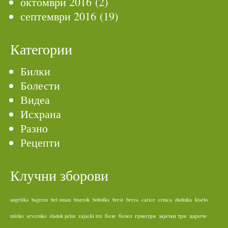
октомври 2016
(2)
септември 2016
(19)
Категории
Билки
Болести
Видеа
Исхрана
Разно
Рецепти
Клучни зборови
angelika
bagrem
bel oman
biserok
bobolka
brest
breza
carice
crnica
dudinka
kiselo
mleko
sevcenko
sladok pelin
zajacki trn
бозе
бозел
грмотрн
зајачки трн
цариче