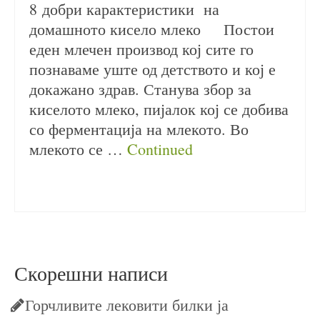
8 добри карактеристики на
домашното кисело млеко Постои
еден млечен производ кој сите го
познаваме уште од детството и кој е
докажано здрав. Станува збор за
киселото млеко, пијалок кој се добива
со ферментација на млекото. Во
млекото се …
Continued
kiselo mleko
Скорешни написи
Горчливите лековити билки ја