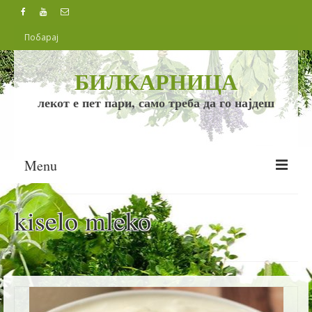
БИЛКАРНИЦА
лекот е пет пари, само треба да го најдеш
Menu
БИЛКИ
kiselo mleko
БОЛЕСТИ
ИСХРАНА
РЕЦЕПТИ