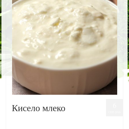
НАШИ ВИДЕА
РАЗНО
КОНТАКТ
македонски јазик
6
Кисело млеко
СЕП 2016
posted in:
Исхрана
|
0