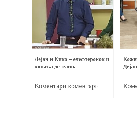
ин кај
Дејан и Кико – елефтерокок и
Кожн
коњска детелина
Дејан
24/09/2016
13/03/2018
ари
Коментари коментари
Коме