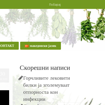
КОНТАКТ
македонски јазик
Скорешни написи
30
Горчливите лековити
Н 2025
билки ја зголемуваат
отпорноста кон
инфекции