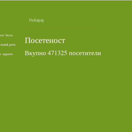
rest
breza
Посетеност
sladok pelin
Вкупно 471325 посетители
н
цариче