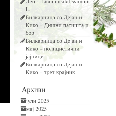
Лен – Linum usitatissimum
L.
Билкарница со Дејан и
Кико – Дишни патишта и
бор
Билкарница со Дејан и
Кико – полицистични
јајници
Билкарница со Дејан и
Кико – трет крајник
Архиви
јули 2025
мај 2025