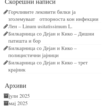
Скорешни написи
Горчливите лековити билки ја
зголемуваат отпорноста кон инфекции
Лен – Linum usitatissimum L.
Билкарница со Дејан и Кико – Дишни
патишта и бор
Билкарница со Дејан и Кико –
полицистични јајници
Билкарница со Дејан и Кико – трет
крајник
Архиви
јули 2025
мај 2025