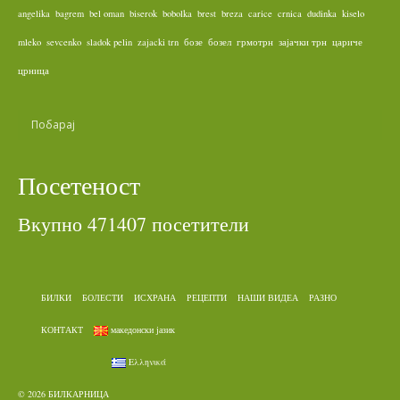
angelika
bagrem
bel oman
biserok
bobolka
brest
breza
carice
crnica
dudinka
kiselo
mleko
sevcenko
sladok pelin
zajacki trn
бозе
бозел
грмотрн
зајачки трн
цариче
црница
Посетеност
Вкупно 471407 посетители
БИЛКИ
БОЛЕСТИ
ИСХРАНА
РЕЦЕПТИ
НАШИ ВИДЕА
РАЗНО
КОНТАКТ
македонски јазик
Ελληνικά
© 2026 БИЛКАРНИЦА