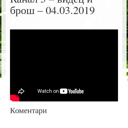
НАШИ ВИДЕА
брош – 04.03.2019
РАЗНО
posted in:
Видеа
|
0
КОНТАКТ
македонски јазик
Коментари