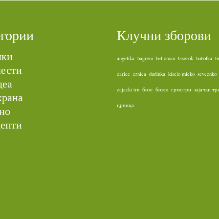
егории
Клучни зборови
лки
angelika
bagrem
bel oman
biserok
bobolka
b
ести
carice
crnica
dudinka
kiselo mleko
sevcenko
деа
zajacki trn
бозе
бозел
грмотрн
зајачки тр
храна
црница
но
епти