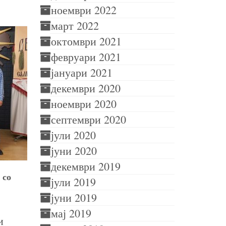
ноември 2022
март 2022
октомври 2021
февруари 2021
јануари 2021
декември 2020
ноември 2020
септември 2020
јули 2020
јуни 2020
декември 2019
 со
После поракава, ние
Раненка 
јули 2019
двајцата, останавме без
јуни 2019
зборови…..колеги……поздрав
4/05/2024
Комент
мај 2019
до сите вас !!!
и
29/07/2019