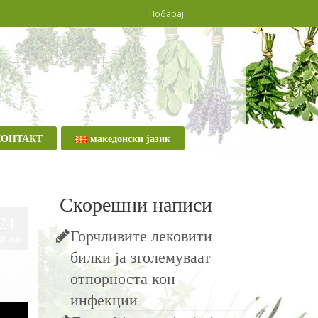
КОНТАКТ
македонски јазик
Скорешни написи
24
Горчливите лековити
П 2016
билки ја зголемуваат
отпорноста кон
инфекции