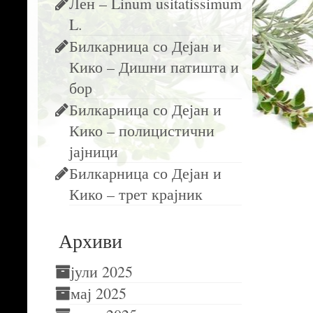
Лен – Linum usitatissimum
L.
Билкарница со Дејан и
Кико – Дишни патишта и
бор
Билкарница со Дејан и
Кико – полицистични
јајници
Билкарница со Дејан и
Кико – трет крајник
Архиви
јули 2025
мај 2025