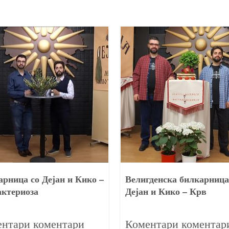
рница со Дејан и Кико –
Велигденска билкарница
актериоза
Дејан и Кико – Крв
14/12/2020
0
нтари коментари
Коментари коментар