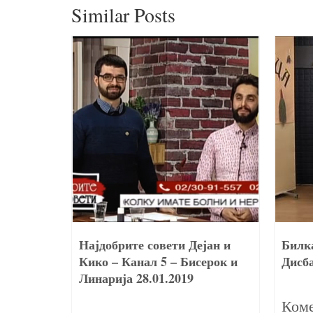
Similar Posts
на
Најдобрите совети Дејан и
Билка
Кико – Канал 5 – Бисерок и
Дисб
Линарија 28.01.2019
28/04/2017
29/01/2019
ари
Коме