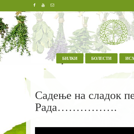
БИЛКИ
БОЛЕСТИ
ИС
Садење на сладок пе
Рада…………….
posted in:
Видеа
|
0