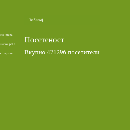
rest
breza
Посетеност
sladok pelin
Вкупно 471296 посетители
н
цариче