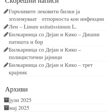
Горчливите лековити билки ја
зголемуваат отпорноста кон инфекции
Лен – Linum usitatissimum L.
Билкарница со Дејан и Кико – Дишни
патишта и бор
Билкарница со Дејан и Кико –
полицистични јајници
Билкарница со Дејан и Кико – трет
крајник
Архиви
јули 2025
мај 2025