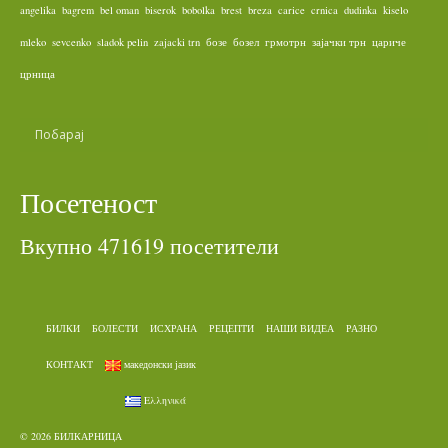
angelika
bagrem
bel oman
biserok
bobolka
brest
breza
carice
crnica
dudinka
kiselo
mleko
sevcenko
sladok pelin
zajacki trn
бозе
бозел
грмотрн
зајачки трн
цариче
црница
Посетеност
Вкупно 471619 посетители
БИЛКИ
БОЛЕСТИ
ИСХРАНА
РЕЦЕПТИ
НАШИ ВИДЕА
РАЗНО
КОНТАКТ
македонски јазик
Ελληνικά
© 2026 БИЛКАРНИЦА